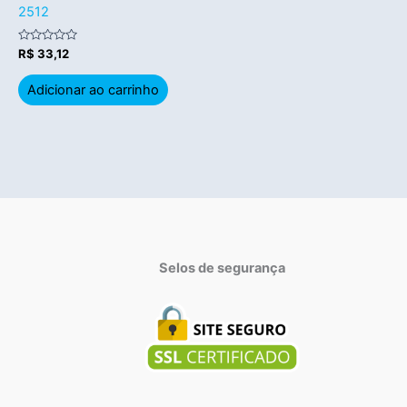
2512
Avaliação
R$
33,12
0
de
5
Adicionar ao carrinho
Selos de segurança