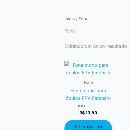
Início
/ Fone
Fone
Exibindo um único resultado
Fone
Fone mono para
óculos FPV Fatshark
Avaliação
R$
13,80
0
de
5
Adicionar ao