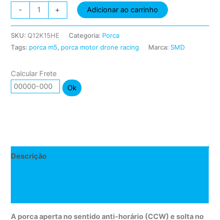
Porca
Adicionar ao carrinho
-
+
M5
verde
SKU:
Q12K15HE
Categoria:
Porca
para
Tags:
porca m5
,
porca motor drone racing
Marca:
SMD
motor
de
Calcular Frete
drone
Ok
racing
quantidade
Descrição
Informação adicional
Avaliações (0)
A porca aperta no sentido anti-horário (CCW) e solta no