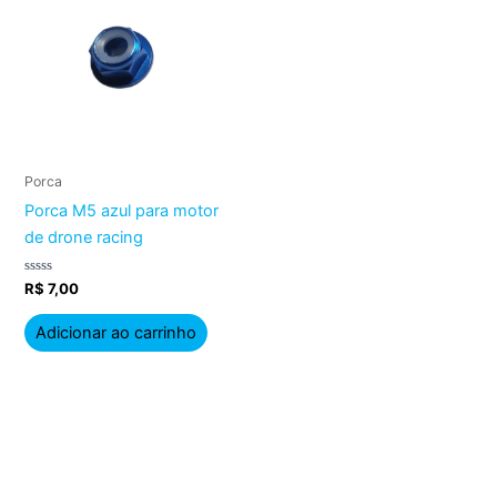
Porca
Porca M5 azul para motor
de drone racing
Avaliação
R$
7,00
0
de
5
Adicionar ao carrinho