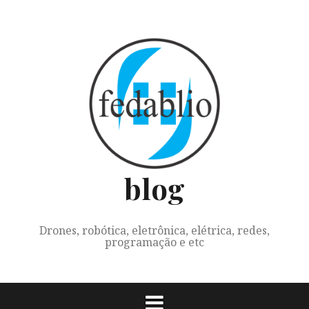
Skip
to
content
blog
Drones, robótica, eletrônica, elétrica, redes,
programação e etc