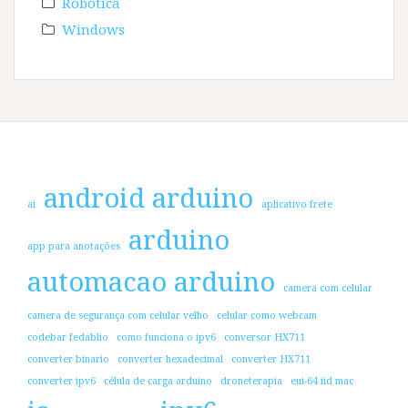
Robótica
Windows
android arduino
ai
aplicativo frete
arduino
app para anotações
automacao arduino
camera com celular
camera de segurança com celular velho
celular como webcam
codebar fedablio
como funciona o ipv6
conversor HX711
converter binario
converter hexadecimal
converter HX711
converter ipv6
célula de carga arduino
droneterapia
eui-64 iid mac