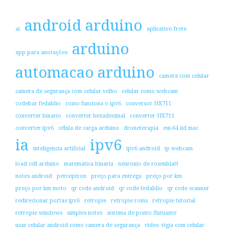
android arduino
ai
aplicativo frete
arduino
app para anotações
automacao arduino
camera com celular
camera de segurança com celular velho
celular como webcam
codebar fedablio
como funciona o ipv6
conversor HX711
converter binario
converter hexadecimal
converter HX711
converter ipv6
célula de carga arduino
droneterapia
eui-64 iid mac
ia
ipv6
inteligencia artificial
ipv6 android
ip webcam
load cell arduino
matematica binaria
neuronio de rosenblatt
notes android
perceptron
preço para entrega
preço por km
preço por km moto
qr code android
qr code fedablio
qr code scanner
redirecionar portas ipv6
retropie
retropie roms
retropie tutorial
retropie windows
simples notes
sistema de ponto flutuante
usar celular android como camera de segurança
video vigia com celular