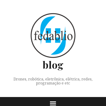
Skip
to
content
blog
Drones, robótica, eletrônica, elétrica, redes,
programação e etc