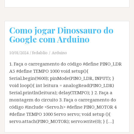
Como jogar Dinossauro do
Google com Arduino
10/01/2024
fedablio
Arduino
1. Faça o carregamento do código #define PINO_LDR
A5 #define TEMPO 1000 void setup(){
Serial.begin(9600); pinMode(PINO_LDR, INPUT); }
void loop(){ int leitura = analogRead(PINO_LDR)
Serial.println(leitura); delay(TEMPO); } 2. Faça a
montagem do circuito 3. Faça o carregamento do
código #include <Servo.h> #define PINO_MOTOR 4
#define TEMPO 1000 Servo servo; void setup (){
servo.attach(PINO_MOTOR); servo.write(0); } […]