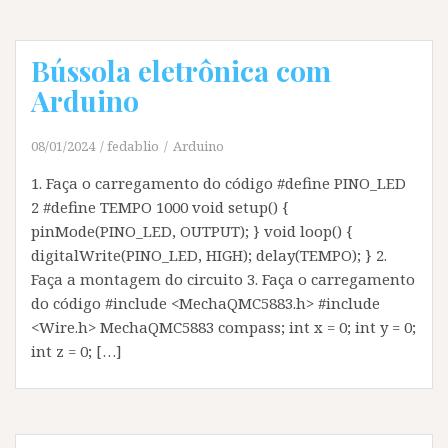
Bússola eletrônica com
Arduino
08/01/2024
fedablio
Arduino
1. Faça o carregamento do código #define PINO_LED
2 #define TEMPO 1000 void setup() {
pinMode(PINO_LED, OUTPUT); } void loop() {
digitalWrite(PINO_LED, HIGH); delay(TEMPO); } 2.
Faça a montagem do circuito 3. Faça o carregamento
do código #include <MechaQMC5883.h> #include
<Wire.h> MechaQMC5883 compass; int x = 0; int y = 0;
int z = 0; […]